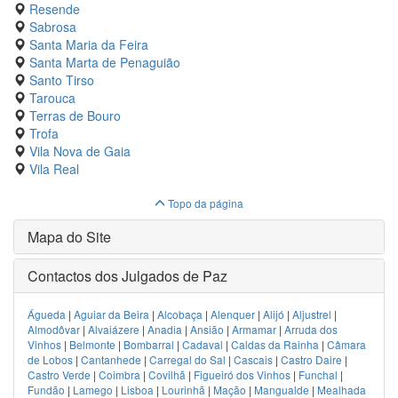
Resende
Sabrosa
Santa Maria da Feira
Santa Marta de Penaguião
Santo Tirso
Tarouca
Terras de Bouro
Trofa
Vila Nova de Gaia
Vila Real
Topo da página
Mapa do Site
Contactos dos Julgados de Paz
Águeda
|
Aguiar da Beira
|
Alcobaça
|
Alenquer
|
Alijó
|
Aljustrel
|
Almodôvar
|
Alvaiázere
|
Anadia
|
Ansião
|
Armamar
|
Arruda dos
Vinhos
|
Belmonte
|
Bombarral
|
Cadaval
|
Caldas da Rainha
|
Câmara
de Lobos
|
Cantanhede
|
Carregal do Sal
|
Cascais
|
Castro Daire
|
Castro Verde
|
Coimbra
|
Covilhã
|
Figueiró dos Vinhos
|
Funchal
|
Fundão
|
Lamego
|
Lisboa
|
Lourinhã
|
Mação
|
Mangualde
|
Mealhada