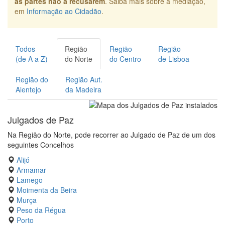
as partes não a recusarem
. Saiba mais sobre a mediação,
em
Informação ao Cidadão
.
Todos
Região
Região
Região
(de A a Z)
do Norte
do Centro
de Lisboa
Região do
Região Aut.
Alentejo
da Madeira
Julgados de Paz
Na Região do Norte, pode recorrer ao Julgado de Paz de um dos
seguintes Concelhos
Alijó
Armamar
Lamego
Moimenta da Beira
Murça
Peso da Régua
Porto