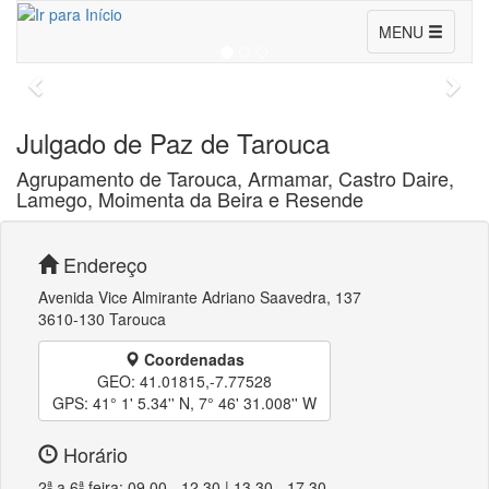
Conselho
Consultar
MENU
dos
Julgados
de
Julgado de Paz de Tarouca
Paz
Agrupamento de Tarouca, Armamar, Castro Daire,
Lamego, Moimenta da Beira e Resende
Endereço
Avenida Vice Almirante Adriano Saavedra, 137
3610-130 Tarouca
Coordenadas
GEO: 41.01815,-7.77528
GPS: 41° 1' 5.34'' N, 7° 46' 31.008'' W
Horário
2ª a 6ª feira: 09.00 - 12.30 | 13.30 - 17.30