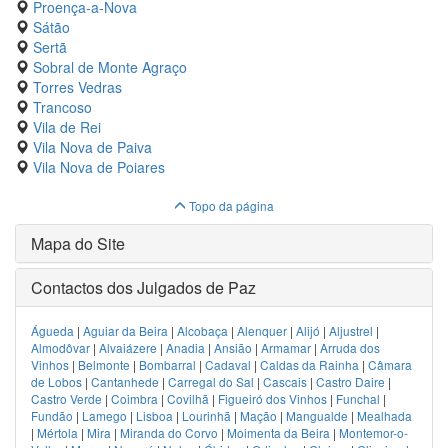
Proença-a-Nova
Sátão
Sertã
Sobral de Monte Agraço
Torres Vedras
Trancoso
Vila de Rei
Vila Nova de Paiva
Vila Nova de Poiares
Topo da página
Mapa do Site
Contactos dos Julgados de Paz
Águeda
|
Aguiar da Beira
|
Alcobaça
|
Alenquer
|
Alijó
|
Aljustrel
|
Almodôvar
|
Alvaiázere
|
Anadia
|
Ansião
|
Armamar
|
Arruda dos
Vinhos
|
Belmonte
|
Bombarral
|
Cadaval
|
Caldas da Rainha
|
Câmara
de Lobos
|
Cantanhede
|
Carregal do Sal
|
Cascais
|
Castro Daire
|
Castro Verde
|
Coimbra
|
Covilhã
|
Figueiró dos Vinhos
|
Funchal
|
Fundão
|
Lamego
|
Lisboa
|
Lourinhã
|
Mação
|
Mangualde
|
Mealhada
|
Mértola
|
Mira
|
Miranda do Corvo
|
Moimenta da Beira
|
Montemor-o-