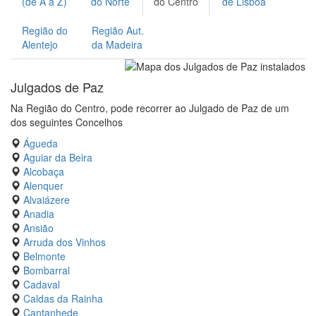
(de A a Z)
do Norte
do Centro
de Lisboa
Região do
Região Aut.
Alentejo
da Madeira
Julgados de Paz
Na Região do Centro, pode recorrer ao Julgado de Paz de um
dos seguintes Concelhos
Águeda
Aguiar da Beira
Alcobaça
Alenquer
Alvaiázere
Anadia
Ansião
Arruda dos Vinhos
Belmonte
Bombarral
Cadaval
Caldas da Rainha
Cantanhede