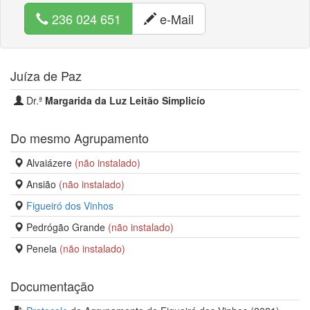
236 024 651
e-Mail
Juíza de Paz
Dr.ª
Margarida da Luz Leitão Simplicío
Do mesmo Agrupamento
Alvaiázere
(não instalado)
Ansião
(não instalado)
Figueiró dos Vinhos
Pedrógão Grande
(não instalado)
Penela
(não instalado)
Documentação