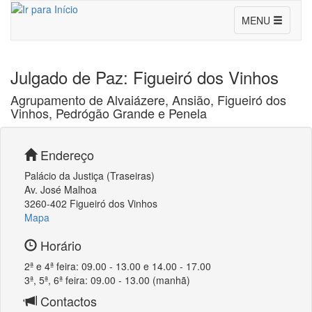
Conselho
MENU
dos
Leaflet
|
false
Julgados
×
+
Julgado de Paz: Figueiró dos Vinhos
Ver no Google Maps
de
−
Agrupamento de Alvaiázere, Ansião, Figueiró dos
Vinhos, Pedrógão Grande e Penela
Paz
Endereço
Palácio da Justiça (Traseiras)
Av. José Malhoa
3260-402 Figueiró dos Vinhos
Mapa
Horário
2ª e 4ª feira: 09.00 - 13.00 e 14.00 - 17.00
3ª, 5ª, 6ª feira: 09.00 - 13.00 (manhã)
Contactos