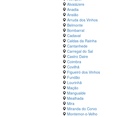
Alvaiázere
Anadia
Ansião
Arruda dos Vinhos
Belmonte
Bombarral
Cadaval
Caldas da Rainha
Cantanhede
Carregal do Sal
Castro Daire
Coimbra
Covilhã
Figueiró dos Vinhos
Fundão
Lourinhã
Mação
Mangualde
Mealhada
Mira
Miranda do Corvo
Montemor-o-Velho