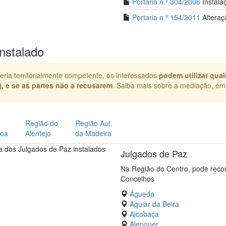
Portaria n.º 304/2006
Instala
Portaria n.º 154/2011
Alteraç
nstalado
ria territorialmente competente, os interessados
podem utilizar qua
), e se as partes não a recusarem
. Saiba mais sobre a mediação, e
Região do
Região Aut.
boa
Alentejo
da Madeira
Julgados de Paz
Na Região do Centro, pode reco
Concelhos
Águeda
Aguiar da Beira
Alcobaça
Alenquer