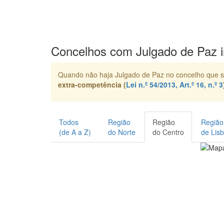
Concelhos com Julgado de Paz i
Quando não haja Julgado de Paz no concelho que se
extra-competência (
Lei n.º 54/2013, Art.º 16, n.º 3
Todos
Região
Região
Região
(de A a Z)
do Norte
do Centro
de Lis