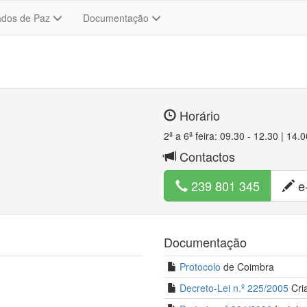
ados de Paz
Documentação
×
Ver no Google Maps
Horário
2ª a 6ª feira: 09.30 - 12.30 | 14.
Contactos
239 801 345
e-
Documentação
Protocolo
de Coimbra
Decreto-Lei n.º 225/2005
Cri