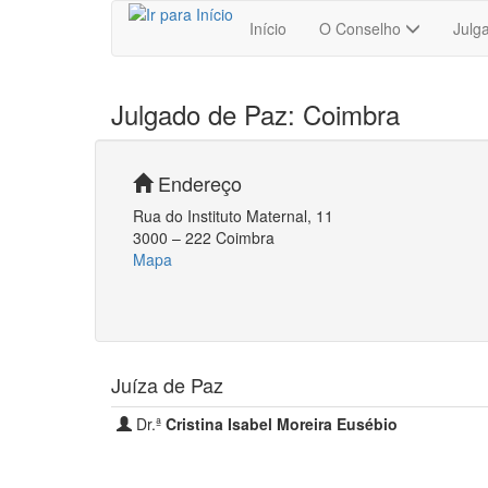
Conselho
Início
O Conselho
Julg
dos
Julgados
+
Julgado de Paz: Coimbra
de
−
Paz
Endereço
Rua do Instituto Maternal, 11
3000 – 222 Coimbra
Mapa
Juíza de Paz
Dr.ª
Cristina Isabel Moreira Eusébio